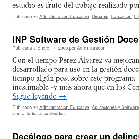
estudio es fruto del trabajo realizado 
Publicado en
Administración Educativa
,
Debates
,
Educación
,
Fi
INP Software de Gestión Doce
Publicada el
enero 17, 2008
por
Administrador
Con el tiempo Pérez Álvarez va mejorand
desarrollado para uso en la gestión doce
tiempo algún post sobre este programa 
inestimable -y más ahora que en los Ce
Sigue leyendo
→
Publicado en
Administración Educativa
,
Aplicaciones y Software
en
Comentarios desactivados
INP
Software
de
Decálogo para crear un delin
Gestión