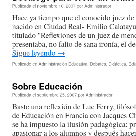
Docente
Publicada el
noviembre 10, 2007
por
Administrador
Hace ya tiempo que el conocido juez de
nacido en Ciudad Real- Emilio Calatayu
titulado "Reflexiones de un juez de men
presentaba, no falto de sana ironía, el 
Sigue leyendo
→
Publicado en
Administración Educativa
,
Debates
,
Didáctica
,
Edu
Sobre Educación
Publicada el
septiembre 25, 2007
por
Administrador
Baste una reflexión de Luc Ferry, filóso
de Educación en Francia con Jacques Ch
se ha impuesto la ilusión padagógica: p
apasionar a los alumnos y después hacerl