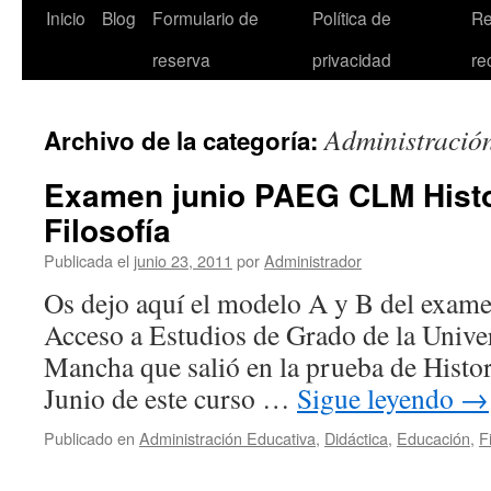
Inicio
Blog
Formulario de
Política de
Re
reserva
privacidad
re
Administració
Archivo de la categoría:
Examen junio PAEG CLM Histor
Filosofía
Publicada el
junio 23, 2011
por
Administrador
Os dejo aquí el modelo A y B del exame
Acceso a Estudios de Grado de la Univer
Mancha que salió en la prueba de Histori
Junio de este curso …
Sigue leyendo
→
Publicado en
Administración Educativa
,
Didáctica
,
Educación
,
Fi