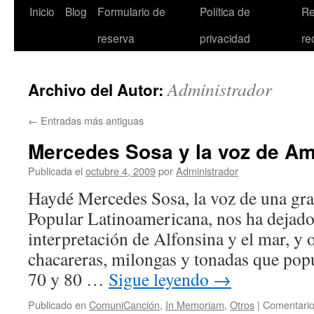
Inicio
Blog
Formulario de
Política de
Re
reserva
privacidad
re
Administrador
Archivo del Autor:
←
Entradas más antiguas
Mercedes Sosa y la voz de Am
Publicada el
octubre 4, 2009
por
Administrador
Haydé Mercedes Sosa, la voz de una gran
Popular Latinoamericana, nos ha dejado
interpretación de Alfonsina y el mar, y 
chacareras, milongas y tonadas que popu
70 y 80 …
Sigue leyendo
→
Publicado en
ComuniCanción
,
In Memoriam
,
Otros
|
Comentario