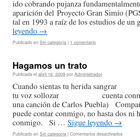
ido cobrando pujanza fundamentalmente 
aparición del Proyecto Gran Simio (PG
tal en 1993 a raíz de los estudios de u
leyendo
→
Publicado en
Sin categoría
|
1 comentario
Hagamos un trato
Publicada el
abril 16, 2009
por
Administrador
Cuando sientas tu herida sangr
tu voz sollozar cuenta
una canción de Carlos Puebla) Compañ
puede contar conmigo, no hasta dos ni h
conmigo. Si …
Sigue leyendo
→
en
Publicado en
Sin categoría
|
Comentarios desactivados
Hagamo