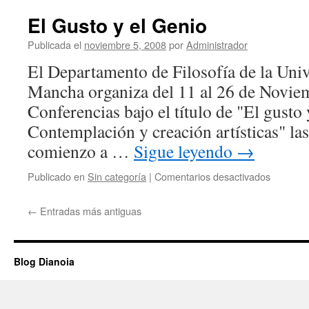
Virtual
El Gusto y el Genio
Publicada el
noviembre 5, 2008
por
Administrador
El Departamento de Filosofía de la Univ
Mancha organiza del 11 al 26 de Novie
Conferencias bajo el título de "El gusto 
Contemplación y creación artísticas" la
comienzo a …
Sigue leyendo
→
en
Publicado en
Sin categoría
|
Comentarios desactivados
El
Gusto
←
Entradas más antiguas
y
el
Genio
Blog Dianoia