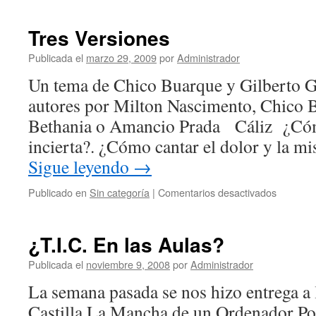
un
trato
Tres Versiones
Publicada el
marzo 29, 2009
por
Administrador
Un tema de Chico Buarque y Gilberto Gi
autores por Milton Nascimento, Chico 
Bethania o Amancio Prada Cáliz ¿Cóm
incierta?. ¿Cómo cantar el dolor y la m
Sigue leyendo
→
en
Publicado en
Sin categoría
|
Comentarios desactivados
Tres
Versione
¿T.I.C. En las Aulas?
Publicada el
noviembre 9, 2008
por
Administrador
La semana pasada se nos hizo entrega a 
Castilla La Mancha de un Ordenador Por