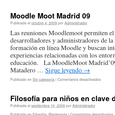
Moodle Moot Madrid 09
Publicada el
octubre 4, 2009
por
Administrador
Las reuniones Moodlemoot permiten el 
desarrolladores y administradores de la
formación en línea Moodle y buscan in
experiencias relacionadas con los entorn
educación. La MoodleMoot Madrid’09 s
Matadero …
Sigue leyendo
→
en
Publicado en
Sin categoría
|
Comentarios desactivados
Moodle
Moot
Madrid
Filosofía para niños en clave
09
Publicada el
septiembre 10, 2009
por
Administrador
e
Publicado en
Filosofí­a
,
Risoterapia
|
Comentarios desactivados