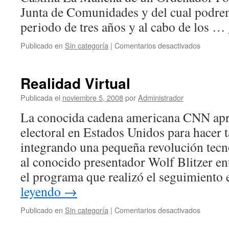
Junta de Comunidades y del cual podre
periodo de tres años y al cabo de los …
en
Publicado en
Sin categoría
|
Comentarios desactivados
¿T.I.C.
En
las
Realidad Virtual
Aulas?
Publicada el
noviembre 5, 2008
por
Administrador
La conocida cadena americana CNN apr
electoral en Estados Unidos para hacer t
integrando una pequeña revolución tecn
al conocido presentador Wolf Blitzer ent
el programa que realizó el seguimiento
leyendo
→
en
Publicado en
Sin categoría
|
Comentarios desactivados
Realidad