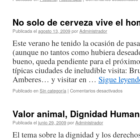
F
p
n
No solo de cerveza vive el h
e
c
Publicada el
agosto 13, 2009
por
Administrador
d
Este verano he tenido la ocasión de pas
(aunque no tantos como hubiera desead
bueno, queda pendiente para el próximo
típicas ciudades de ineludible visita: Br
Amberes… y visitar en …
Sigue leyen
en
Publicado en
Sin categoría
|
Comentarios desactivados
No
solo
de
Valor animal, Dignidad Huma
cerveza
vive
Publicada el
junio 29, 2009
por
Administrador
el
El tema sobre la dignidad y los derecho
hombre